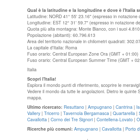
Qual è la latitudine e la longitudine e dove è l'Itali
Latitudine: NORD 41° 55' 23.16" (espresso in notazione
Longitudine: EST 12° 31' 59.7" (espresso in notazione 
Quota più alta montagna:
Monte Bianco, con i suoi 4.810 
Popolazione (abitanti): 60.796.613
Area del territorio nazionale in chilometri quadrati: 302.0
La capitale d'Italia: Roma
Fuso orario: Central European Zone Ora (GMT + 01:00)
Fuso orario: Central European Summer Time (GMT + 02
Italia
Scopri l'Italia!
Esplora il mondo punti di riferimento, scoprire le meravig
Vedere il mondo da tutte le angolazioni. Dietro le quinte
mappa.
Ultimo ricercato:
Resuttano
|
Ampugnano
|
Cantrina
|
I
Vallery
|
Tricerro
|
Tavernola Bergamasca
|
Quartarella
|
Cavallotta
|
Corno dei Tre Signori
|
Contellena-Lovato
|
O
Ricerche più comuni:
Ampugnano
|
Cavallotta
|
Porto d