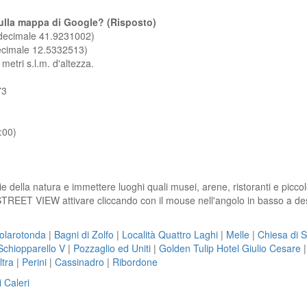
a sulla mappa di Google? (Risposto)
 decimale 41.9231002)
decimale 12.5332513)
metri s.l.m. d'altezza.
73
:00)
lie della natura e immettere luoghi quali musei, arene, ristoranti e picc
 STREET VIEW attivare cliccando con il mouse nell'angolo in basso a des
solarotonda
|
Bagni di Zolfo
|
Località Quattro Laghi
|
Melle
|
Chiesa di 
Schiopparello V
|
Pozzaglio ed Uniti
|
Golden Tulip Hotel Giulio Cesare
ltra
|
Perini
|
Cassinadro
|
Ribordone
i Caleri