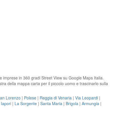
ole imprese in 360 gradi Street View su Google Maps Italia.
tra della mappa carta per il piccolo uomo e trascinarlo sulla
San Lorenzo
|
Polese
|
Reggia di Venaria
|
Via Leopardi
|
|
Iapori
|
La Sorgente
|
Santa Maria
|
Brigola
|
Armungia
|