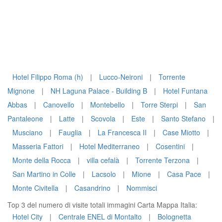
Hotel Filippo Roma (h)
|
Lucco-Neironi
|
Torrente
Mignone
|
NH Laguna Palace - Building B
|
Hotel Funtana
Abbas
|
Canovello
|
Montebello
|
Torre Sterpi
|
San
Pantaleone
|
Latte
|
Scovola
|
Este
|
Santo Stefano
|
Musciano
|
Fauglia
|
La Francesca II
|
Case Miotto
|
Masseria Fattori
|
Hotel Mediterraneo
|
Cosentini
|
Monte della Rocca
|
villa cefalà
|
Torrente Terzona
|
San Martino in Colle
|
Lacsolo
|
Mione
|
Casa Pace
|
Monte Civitella
|
Casandrino
|
Nommisci
Top 3 del numero di visite totali immagini Carta Mappa Italia:
Hotel City
|
Centrale ENEL di Montalto
|
Bolognetta