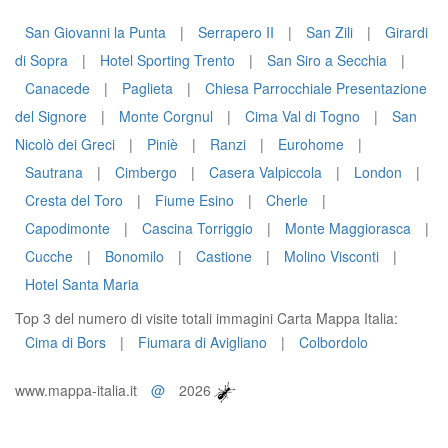
San Giovanni la Punta
|
Serrapero II
|
San Zili
|
Girardi
di Sopra
|
Hotel Sporting Trento
|
San Siro a Secchia
|
Canacede
|
Paglieta
|
Chiesa Parrocchiale Presentazione
del Signore
|
Monte Corgnul
|
Cima Val di Togno
|
San
Nicolò dei Greci
|
Piniè
|
Ranzi
|
Eurohome
|
Sautrana
|
Cimbergo
|
Casera Valpiccola
|
London
|
Cresta del Toro
|
Fiume Esino
|
Cherle
|
Capodimonte
|
Cascina Torriggio
|
Monte Maggiorasca
|
Cucche
|
Bonomilo
|
Castione
|
Molino Visconti
|
Hotel Santa Maria
Top 3 del numero di visite totali immagini Carta Mappa Italia:
Cima di Bors
|
Fiumara di Avigliano
|
Colbordolo
www.mappa-italia.it
@
2026