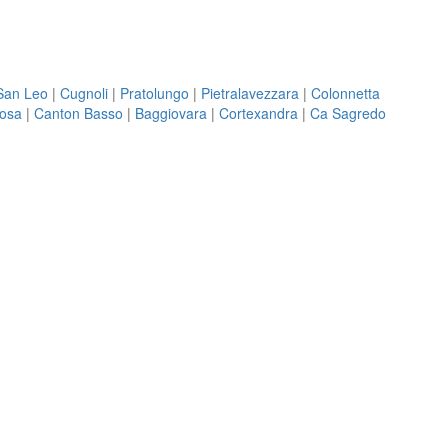
San Leo
|
Cugnoli
|
Pratolungo
|
Pietralavezzara
|
Colonnetta
osa
|
Canton Basso
|
Baggiovara
|
Cortexandra
|
Ca Sagredo