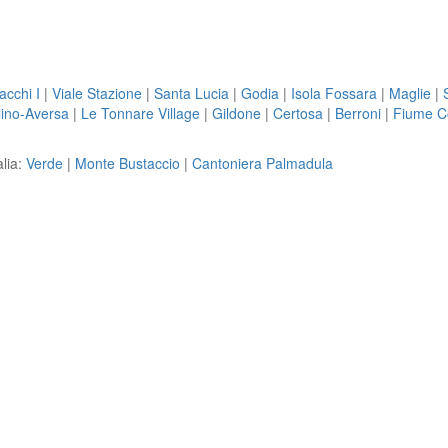
acchi I
|
Viale Stazione
|
Santa Lucia
|
Godia
|
Isola Fossara
|
Maglie
|
lino-Aversa
|
Le Tonnare Village
|
Gildone
|
Certosa
|
Berroni
|
Fiume C
alia:
Verde
|
Monte Bustaccio
|
Cantoniera Palmadula