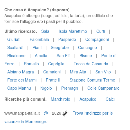
Che cosa è Acapulco? (risposto)
Acapulco è albergo (luogo, edificio, fattoria), un edificio che
fornisce l'alloggio e/o i pasti per il pubblico.
Ultimo ricercato:
Sala
|
Isola Marettimo
|
Curti
|
Giuriati
|
Palombaia
|
Paspardo
|
Compagnoni
|
Scaffardi
|
Piani
|
Seegrube
|
Concagno
|
Ricaldone
|
Amelia
|
San Fili
|
Bisone
|
Ponte di
Ferro
|
Romallo
|
Capriglia
|
Tocco da Casauria
|
Albiano Magra
|
Camaioni
|
Mira Alta
|
San Vito
|
Forte dei Marmi
|
Fratte II
|
Stazione Contursi Terme
|
Capo Mannu
|
Nigolo
|
Premagri
|
Colle Campanaro
Ricerche più comuni:
Marchirolo
|
Acapulco
|
Calci
www.mappa-italia.it
@
2026
Trova l'indirizzo per le
vacanze in Montenegro