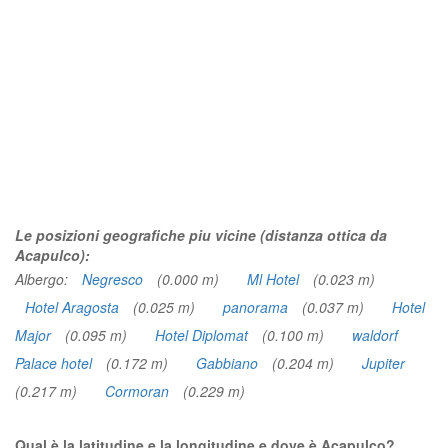
Le posizioni geografiche piu vicine (distanza ottica da
Acapulco):
Albergo:
Negresco
(0.000 m)
Ml Hotel
(0.023 m)
Hotel Aragosta
(0.025 m)
panorama
(0.037 m)
Hotel
Major
(0.095 m)
Hotel Diplomat
(0.100 m)
waldorf
Palace hotel
(0.172 m)
Gabbiano
(0.204 m)
Jupiter
(0.217 m)
Cormoran
(0.229 m)
Qual è la latitudine e la longitudine e dove è Acapulco?