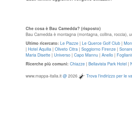
Che cosa è Bau Camedda? (risposto)
Bau Camedda è montagna (montagna, collina, roccia), un ri
Ultimo ricercato:
Le Piazze
|
Le Querce Golf Club
|
Mont
|
Hotel Aquilia
|
Oliveto Citra
|
Soggiorno Firenze
|
Sonar
Maria Disette
|
Universo
|
Capo Mannu
|
Anello
|
Fogliani
Ricerche più comuni:
Chiazze
|
Bellavista Park Hotel
|
www.mappa-italia.it
@
2026
Trova l'indirizzo per le