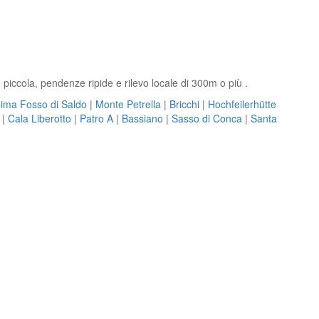
piccola, pendenze ripide e rilevo locale di 300m o più .
ima Fosso di Saldo
|
Monte Petrella
|
Bricchi
|
Hochfeilerhütte
|
Cala Liberotto
|
Patro A
|
Bassiano
|
Sasso di Conca
|
Santa