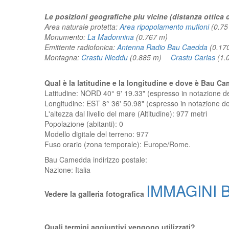
Le posizioni geografiche piu vicine (distanza ottic
Area naturale protetta:
Area ripopolamento mufloni
(0.7
Monumento:
La Madonnina
(0.767 m)
Emittente radiofonica:
Antenna Radio Bau Caedda
(0.1
Montagna:
Crastu Nieddu
(0.885 m)
Crastu Carias
(1
Qual è la latitudine e la longitudine e dove è Bau 
Latitudine: NORD 40° 9' 19.33" (espresso in notazione 
Longitudine: EST 8° 36' 50.98" (espresso in notazione 
L'altezza dal livello del mare (Altitudine):
977 metri
Popolazione (abitanti): 0
Modello digitale del terreno: 977
Fuso orario (zona temporale): Europe/Rome.
Bau Camedda
indirizzo postale:
Nazione:
Italia
IMMAGINI 
Vedere la galleria fotografica
Quali termini aggiuntivi vengono utilizzati?