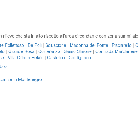
lievo che sta in alto rispetto all'area circondante con zona summitale 
e Follettoso
|
De Poli
|
Sciuscione
|
Madonna del Ponte
|
Pisciarello
|
C
eto
|
Grande Rosa
|
Corteranzo
|
Sasso Simone
|
Contrada Marcianese
se
|
Villa Oriana Relais
|
Castello di Contignaco
Naro
 vacanze in Montenegro