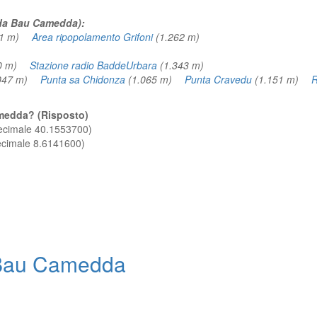
a da Bau Camedda):
51 m)
Area ripopolamento Grifoni
(1.262 m)
70 m)
Stazione radio BaddeUrbara
(1.343 m)
.047 m)
Punta sa Chidonza
(1.065 m)
Punta Cravedu
(1.151 m)
R
Camedda? (Risposto)
decimale 40.1553700)
decimale 8.6141600)
Bau Camedda