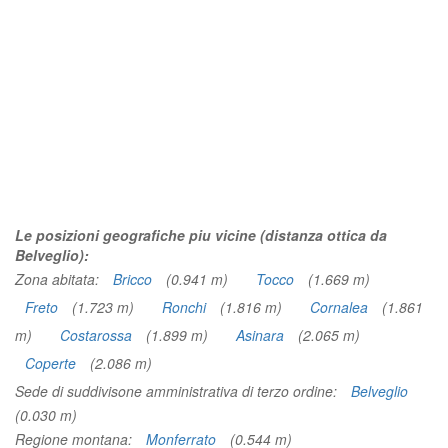
Le posizioni geografiche piu vicine (distanza ottica da
Belveglio):
Zona abitata:
Bricco
(0.941 m)
Tocco
(1.669 m)
Freto
(1.723 m)
Ronchi
(1.816 m)
Cornalea
(1.861
m)
Costarossa
(1.899 m)
Asinara
(2.065 m)
Coperte
(2.086 m)
Sede di suddivisone amministrativa di terzo ordine:
Belveglio
(0.030 m)
Regione montana:
Monferrato
(0.544 m)