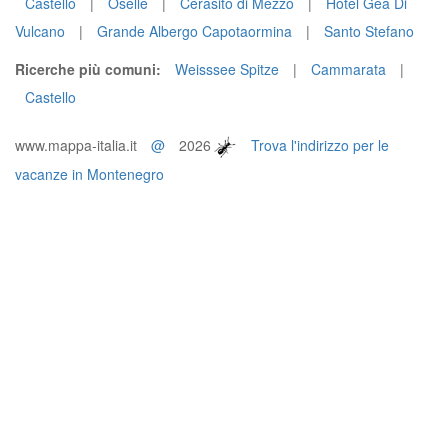
Castello
|
Oselle
|
Cerasito di Mezzo
|
Hotel Gea Di
Vulcano
|
Grande Albergo Capotaormina
|
Santo Stefano
Ricerche più comuni:
Weisssee Spitze
|
Cammarata
|
Castello
www.mappa-italia.it
@
2026
Trova l'indirizzo per le
vacanze in Montenegro