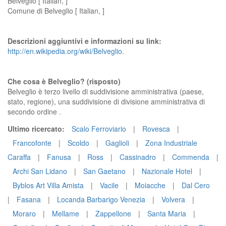
Belveglio [ Italian, ]
Comune di Belveglio [ Italian, ]
Descrizioni aggiuntivi e informazioni su link:
http://en.wikipedia.org/wiki/Belveglio
.
Che cosa è Belveglio? (risposto)
Belveglio è terzo livello di suddivisione amministrativa (paese,
stato, regione), una suddivisione di divisione amministrativa di
secondo ordine .
Ultimo ricercato:
Scalo Ferroviario
|
Rovesca
|
Francofonte
|
Scoldo
|
Gaglioli
|
Zona Industriale
Caraffa
|
Fanusa
|
Ross
|
Cassinadro
|
Commenda
|
Archi San Lidano
|
San Gaetano
|
Nazionale Hotel
|
Byblos Art Villa Amista
|
Vacile
|
Moiacche
|
Dal Cero
|
Fasana
|
Locanda Barbarigo Venezia
|
Volvera
|
Moraro
|
Mellame
|
Zappellone
|
Santa Maria
|