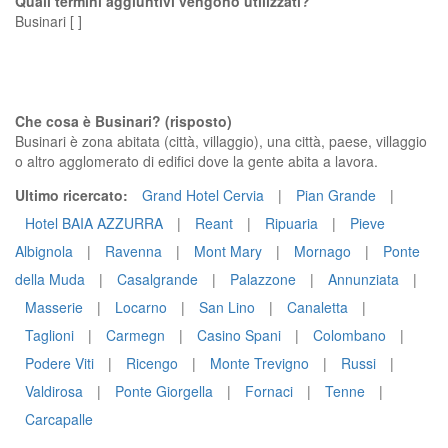
Quali termini aggiuntivi vengono utilizzati?
Businari [ ]
Che cosa è Businari? (risposto)
Businari è zona abitata (città, villaggio), una città, paese, villaggio
o altro agglomerato di edifici dove la gente abita a lavora.
Ultimo ricercato:
Grand Hotel Cervia
|
Pian Grande
|
Hotel BAIA AZZURRA
|
Reant
|
Ripuaria
|
Pieve
Albignola
|
Ravenna
|
Mont Mary
|
Mornago
|
Ponte
della Muda
|
Casalgrande
|
Palazzone
|
Annunziata
|
Masserie
|
Locarno
|
San Lino
|
Canaletta
|
Taglioni
|
Carmegn
|
Casino Spani
|
Colombano
|
Podere Viti
|
Ricengo
|
Monte Trevigno
|
Russi
|
Valdirosa
|
Ponte Giorgella
|
Fornaci
|
Tenne
|
Carcapalle