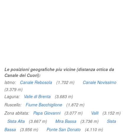
Le posizioni geografiche piu vicine (distanza ottica da
Canale dei Cuori):
Istmo:
Canale Rebosola
(1.702 m)
Canale Novissimo
(3.379 m)
Laguna:
Valle di Brenta
(3.683 m)
Ruscello:
Fiume Bacchiglione
(1.872 m)
Zona abitata:
Papa Giovanni
(3.077 m)
Valli
(3.152 m)
Sista Alta
(3.667 m)
Mira Bassa
(3.736 m)
Sista
Bassa
(3.956 m)
Ponte San Donato
(4.110 m)