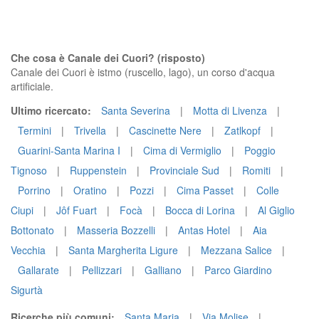
Che cosa è Canale dei Cuori? (risposto)
Canale dei Cuori è istmo (ruscello, lago), un corso d'acqua
artificiale.
Ultimo ricercato:
Santa Severina
|
Motta di Livenza
|
Termini
|
Trivella
|
Cascinette Nere
|
Zatlkopf
|
Guarini-Santa Marina I
|
Cima di Vermiglio
|
Poggio
Tignoso
|
Ruppenstein
|
Provinciale Sud
|
Romiti
|
Porrino
|
Oratino
|
Pozzi
|
Cima Passet
|
Colle
Ciupi
|
Jôf Fuart
|
Focà
|
Bocca di Lorina
|
Al Giglio
Bottonato
|
Masseria Bozzelli
|
Antas Hotel
|
Aia
Vecchia
|
Santa Margherita Ligure
|
Mezzana Salice
|
Gallarate
|
Pellizzari
|
Galliano
|
Parco Giardino
Sigurtà
Ricerche più comuni:
Santa Maria
|
Via Molise
|