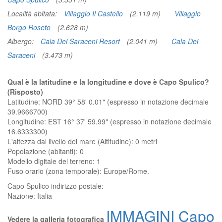
Località abitata:
Villaggio Il Castello
(2.119 m)
Villaggio
Borgo Roseto
(2.628 m)
Albergo:
Cala Dei Saraceni Resort
(2.041 m)
Cala Dei
Saraceni
(3.473 m)
Qual è la latitudine e la longitudine e dove è Capo Spulico?
(Risposto)
Latitudine: NORD 39° 58' 0.01" (espresso in notazione decimale
39.9666700)
Longitudine: EST 16° 37' 59.99" (espresso in notazione decimale
16.6333300)
L'altezza dal livello del mare (Altitudine):
0 metri
Popolazione (abitanti): 0
Modello digitale del terreno: 1
Fuso orario (zona temporale): Europe/Rome.
Capo Spulico
indirizzo postale:
Nazione:
Italia
IMMAGINI Capo
Vedere la galleria fotografica