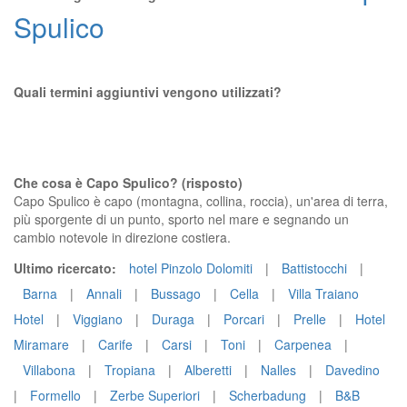
Spulico
Quali termini aggiuntivi vengono utilizzati?
Che cosa è Capo Spulico? (risposto)
Capo Spulico è capo (montagna, collina, roccia), un'area di terra,
più sporgente di un punto, sporto nel mare e segnando un
cambio notevole in direzione costiera.
Ultimo ricercato:
hotel Pinzolo Dolomiti
|
Battistocchi
|
Barna
|
Annali
|
Bussago
|
Cella
|
Villa Traiano
Hotel
|
Viggiano
|
Duraga
|
Porcari
|
Prelle
|
Hotel
Miramare
|
Carife
|
Carsi
|
Toni
|
Carpenea
|
Villabona
|
Tropiana
|
Alberetti
|
Nalles
|
Davedino
|
Formello
|
Zerbe Superiori
|
Scherbadung
|
B&B