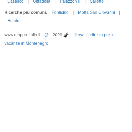
Casasco
|
Cittadella
|
Palazzon II
|
Salietto
Ricerche più comuni:
Ponticino
|
Motta San Giovanni
|
Rolate
www.mappa-italia.it
@
2026
Trova l'indirizzo per le
vacanze in Montenegro