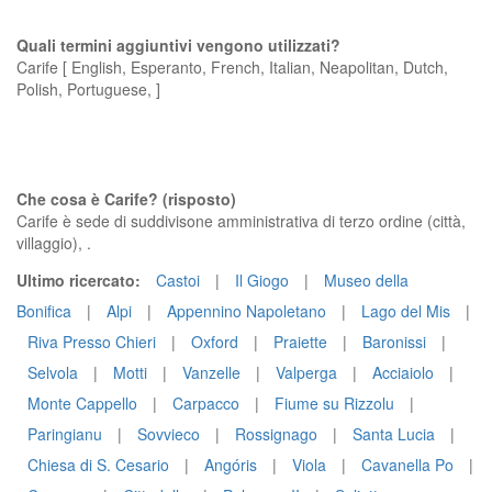
Quali termini aggiuntivi vengono utilizzati?
Carife [ English, Esperanto, French, Italian, Neapolitan, Dutch,
Polish, Portuguese, ]
Che cosa è Carife? (risposto)
Carife è sede di suddivisone amministrativa di terzo ordine (città,
villaggio), .
Ultimo ricercato:
Castoi
|
Il Giogo
|
Museo della
Bonifica
|
Alpi
|
Appennino Napoletano
|
Lago del Mis
|
Riva Presso Chieri
|
Oxford
|
Praiette
|
Baronissi
|
Selvola
|
Motti
|
Vanzelle
|
Valperga
|
Acciaiolo
|
Monte Cappello
|
Carpacco
|
Fiume su Rizzolu
|
Paringianu
|
Sovvieco
|
Rossignago
|
Santa Lucia
|
Chiesa di S. Cesario
|
Angóris
|
Viola
|
Cavanella Po
|