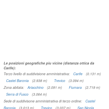
Le posizioni geografiche piu vicine (distanza ottica da
Carife):
Terzo livello di suddivisione amministrativa:
Carife
(0.131 m)
Castel Baronia
(2.938 m)
Trevico
(3.094 m)
Zona abitata:
Ariacchino
(2.091 m)
Fiumara
(2.719 m)
Serra di Fusco
(3.064 m)
Sede di suddivisone amministrativa di terzo ordine:
Castel
Baronia
(3.013 m)
Trevico
(3.037 m)
San Nicola