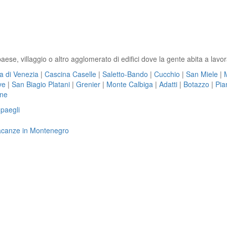
paese, villaggio o altro agglomerato di edifici dove la gente abita a lavor
a di Venezia
|
Cascina Caselle
|
Saletto-Bando
|
Cucchio
|
San Miele
|
ve
|
San Biagio Platani
|
Grenier
|
Monte Calbiga
|
Adatti
|
Botazzo
|
Pia
one
paegli
 vacanze in Montenegro