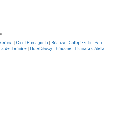
a.
Merana
|
Cà di Romagnolo
|
Brianza
|
Collepizzuto
|
San
na del Termine
|
Hotel Savoy
|
Pradone
|
Fiumara d’Atella
|