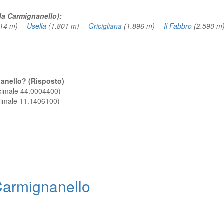
 da Carmignanello):
614 m)
Usella
(1.801 m)
Gricigliana
(1.896 m)
Il Fabbro
(2.590
nanello? (Risposto)
ecimale 44.0004400)
ecimale 11.1406100)
armignanello