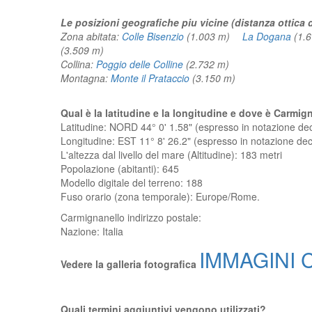
Le posizioni geografiche piu vicine (distanza ottica
Zona abitata:
Colle Bisenzio
(1.003 m)
La Dogana
(1.
(3.509 m)
Collina:
Poggio delle Colline
(2.732 m)
Montagna:
Monte il Prataccio
(3.150 m)
Qual è la latitudine e la longitudine e dove è Carmig
Latitudine: NORD 44° 0' 1.58" (espresso in notazione d
Longitudine: EST 11° 8' 26.2" (espresso in notazione d
L'altezza dal livello del mare (Altitudine):
183 metri
Popolazione (abitanti): 645
Modello digitale del terreno: 188
Fuso orario (zona temporale): Europe/Rome.
Carmignanello
indirizzo postale:
Nazione:
Italia
IMMAGINI C
Vedere la galleria fotografica
Quali termini aggiuntivi vengono utilizzati?