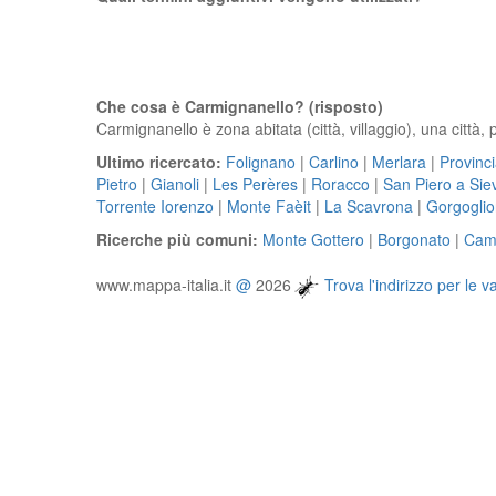
Che cosa è Carmignanello? (risposto)
Carmignanello è zona abitata (città, villaggio), una città, 
Ultimo ricercato:
Folignano
|
Carlino
|
Merlara
|
Provinci
Pietro
|
Gianoli
|
Les Perères
|
Roracco
|
San Piero a Sie
Torrente Iorenzo
|
Monte Faèit
|
La Scavrona
|
Gorgogli
Ricerche più comuni:
Monte Gottero
|
Borgonato
|
Cam
www.mappa-italia.it
@
2026
Trova l'indirizzo per le