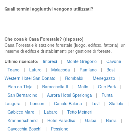
Quali termini aggiuntivi vengono utilizzati?
Che cosa è Casa Forestale? (risposto)
Casa Forestale è stazione forestale (luogo, edificio, fattoria), un
insieme di edifici e di stabilimenti per gestione di foreste.
Ultimo ricercato:
Imbreci
|
Monte Gregorio
|
Cavone
|
Toano
|
Laturo
|
Malacoda
|
Ramiano
|
Best
Western Hotel San Donato
|
Rombaldi
|
Menegazzo
|
Plan da Tieja
|
Baracchella II
|
Motin
|
One Park
|
San Bernardino
|
Aurora Hotel Sperlonga
|
Punta
Laugera
|
Loncon
|
Canale Baiona
|
Luvi
|
Staffolo
|
Gabicce Mare
|
Labaro
|
Tetto Meineri
|
Krannerschneid
|
Hotel Paradiso
|
Gaiba
|
Barra
|
Cavecchia Boschi
|
Pessione