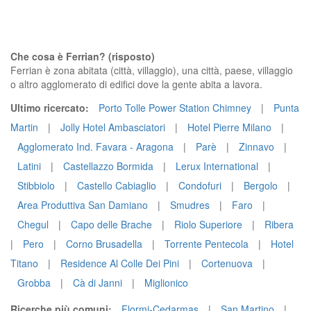
Che cosa è Ferrian? (risposto)
Ferrian è zona abitata (città, villaggio), una città, paese, villaggio
o altro agglomerato di edifici dove la gente abita a lavora.
Ultimo ricercato:
Porto Tolle Power Station Chimney
|
Punta
Martin
|
Jolly Hotel Ambasciatori
|
Hotel Pierre Milano
|
Agglomerato Ind. Favara - Aragona
|
Parè
|
Zinnavo
|
Latini
|
Castellazzo Bormida
|
Lerux International
|
Stibbiolo
|
Castello Cabiaglio
|
Condofuri
|
Bergolo
|
Area Produttiva San Damiano
|
Smudres
|
Faro
|
Chegul
|
Capo delle Brache
|
Riolo Superiore
|
Ribera
|
Pero
|
Corno Brusadella
|
Torrente Pentecola
|
Hotel
Titano
|
Residence Al Colle Dei Pini
|
Cortenuova
|
Grobba
|
Cà di Janni
|
Miglionico
Ricerche più comuni:
Flormi-Cedarmas
|
San Martino
|