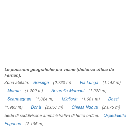
Le posizioni geografiche piu vicine (distanza ottica da
Ferrian):
Zona abitata:
Bresega
(0.730 m)
Via Lunga
(1.143 m)
Morato
(1.202 m)
Arzarello-Marconi
(1.222 m)
Scarmagnan
(1.324 m)
Migliorin
(1.681 m)
Dossi
(1.983 m)
Donà
(2.057 m)
Chiesa Nuova
(2.075 m)
Sede di suddivisone amministrativa di terzo ordine:
Ospedaletto
Euganeo
(2.105 m)