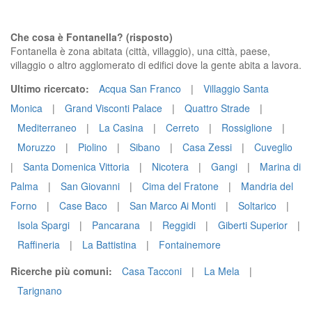
Che cosa è Fontanella? (risposto)
Fontanella è zona abitata (città, villaggio), una città, paese,
villaggio o altro agglomerato di edifici dove la gente abita a lavora.
Ultimo ricercato:
Acqua San Franco
|
Villaggio Santa
Monica
|
Grand Visconti Palace
|
Quattro Strade
|
Mediterraneo
|
La Casina
|
Cerreto
|
Rossiglione
|
Moruzzo
|
Piolino
|
Sibano
|
Casa Zessi
|
Cuveglio
|
Santa Domenica Vittoria
|
Nicotera
|
Gangi
|
Marina di
Palma
|
San Giovanni
|
Cima del Fratone
|
Mandria del
Forno
|
Case Baco
|
San Marco Ai Monti
|
Soltarico
|
Isola Spargi
|
Pancarana
|
Reggidi
|
Giberti Superior
|
Raffineria
|
La Battistina
|
Fontainemore
Ricerche più comuni:
Casa Tacconi
|
La Mela
|
Tarignano