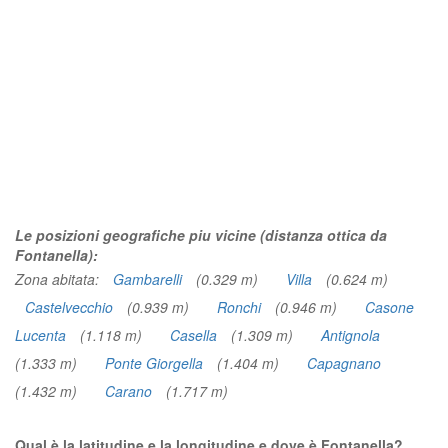
Le posizioni geografiche piu vicine (distanza ottica da
Fontanella):
Zona abitata:
Gambarelli
(0.329 m)
Villa
(0.624 m)
Castelvecchio
(0.939 m)
Ronchi
(0.946 m)
Casone
Lucenta
(1.118 m)
Casella
(1.309 m)
Antignola
(1.333 m)
Ponte Giorgella
(1.404 m)
Capagnano
(1.432 m)
Carano
(1.717 m)
Qual è la latitudine e la longitudine e dove è Fontanella?