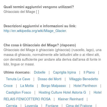
Quali termini aggiuntivi vengono utilizzati?
Ghiacciaio del Miage [ ]
Descrizioni aggiuntivi e informazioni su link:
http://en.wikipedia.org/wiki/Miage_Glacier
.
Che cosa è Ghiacciaio del Miage? (risposto)
Ghiacciaio del Miage è ghiacciaio (ghiacciai) (ruscello, lago), una
massa di ghiaccio, normalmente alle latitudini alte o ai rilievi alti,
con densità sufficiente per andare alla deriva dall'area di fonte in
lobi, lingue or massi.
Ultimo ricercato:
Dobelle
|
Capriglia Irpina
|
Il Piano
|
Tenuta Le Cave
|
Dosso dei Morti
|
Villaggio Benedetto
Croce
|
La Motta
|
Borgo Malpasso
|
Hotel Pantheon
|
Castiglion Fosco
|
Hosting Culture Hotel Astoria G
|
Hotel
RELAIS FENICOTTERO ROSA
|
Kleiner Reinhard
|
Cerreia
|
Loverola
|
Fontane
|
Cima del Fratone
|