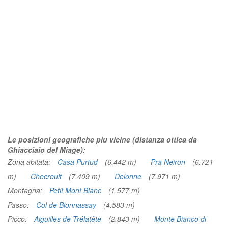
Le posizioni geografiche piu vicine (distanza ottica da
Ghiacciaio del Miage):
Zona abitata:
Casa Purtud
(6.442 m)
Pra Neiron
(6.721
m)
Checrouit
(7.409 m)
Dolonne
(7.971 m)
Montagna:
Petit Mont Blanc
(1.577 m)
Passo:
Col de Bionnassay
(4.583 m)
Picco:
Aiguilles de Trélatête
(2.843 m)
Monte Bianco di