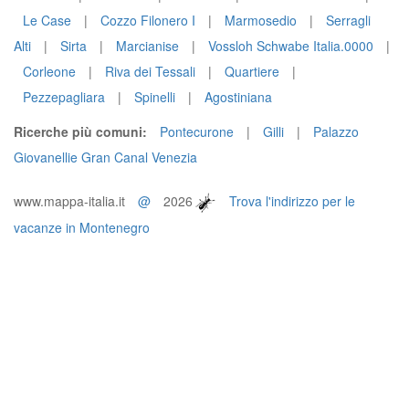
Le Case
|
Cozzo Filonero I
|
Marmosedio
|
Serragli
Alti
|
Sirta
|
Marcianise
|
Vossloh Schwabe Italia.0000
|
Corleone
|
Riva dei Tessali
|
Quartiere
|
Pezzepagliara
|
Spinelli
|
Agostiniana
Ricerche più comuni:
Pontecurone
|
Gilli
|
Palazzo
Giovanellie Gran Canal Venezia
www.mappa-italia.it
@
2026
Trova l'indirizzo per le
vacanze in Montenegro