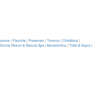
avone
|
Flecchia
|
Presenaio
|
Torenco
|
Chiobbica
|
|
Etruria Resort & Natural Spa
|
Montefortino
|
Tribil di Sopra
|