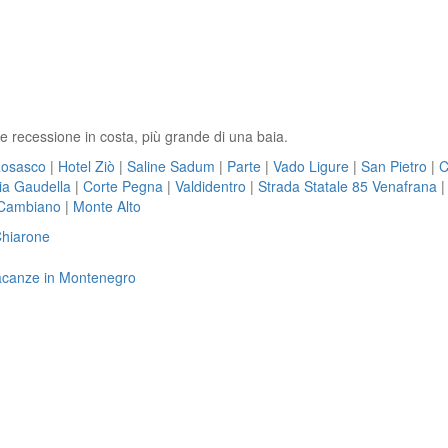
de recessione in costa, più grande di una baia.
osasco
|
Hotel Ziò
|
Saline Sadum
|
Parte
|
Vado Ligure
|
San Pietro
|
C
ia Gaudella
|
Corte Pegna
|
Valdidentro
|
Strada Statale 85 Venafrana
Cambiano
|
Monte Alto
Chiarone
 vacanze in Montenegro