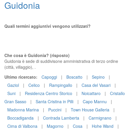
Guidonia
Quali termini aggiuntivi vengono utilizzati?
Che cosa è Guidonia? (risposto)
Guidonia è sede di suddivisone amministrativa di terzo ordine
(città, villaggio), .
Ultimo ricercato:
Capoggi
|
Boscatto
|
Sepino
|
Gaziol
|
Celico
|
Rampingallo
|
Casa del Vasari
|
Suni
|
Residenza Centro Storico
|
Noicattaro
|
Cristallo
Gran Sasso
|
Santa Cristina in Pilli
|
Capo Mannu
|
Madonna Marina
|
Puccini
|
Town House Galleria
|
Boccadiganda
|
Contrada Lamberta
|
Carmignano
|
Cima di Valbona
|
Magorno
|
Cosa
|
Hohe Wand
|