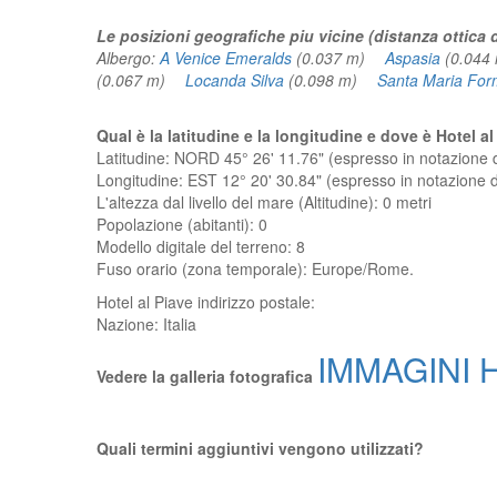
Le posizioni geografiche piu vicine (distanza ottica d
Albergo:
A Venice Emeralds
(0.037 m)
Aspasia
(0.04
(0.067 m)
Locanda Silva
(0.098 m)
Santa Maria For
Qual è la latitudine e la longitudine e dove è Hotel a
Latitudine: NORD 45° 26' 11.76" (espresso in notazione
Longitudine: EST 12° 20' 30.84" (espresso in notazione
L'altezza dal livello del mare (Altitudine):
0 metri
Popolazione (abitanti): 0
Modello digitale del terreno: 8
Fuso orario (zona temporale): Europe/Rome.
Hotel al Piave
indirizzo postale:
Nazione:
Italia
IMMAGINI Ho
Vedere la galleria fotografica
Quali termini aggiuntivi vengono utilizzati?