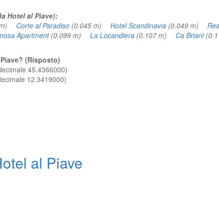
a Hotel al Piave):
4 m)
Corte al Paradiso
(0.045 m)
Hotel Scandinavia
(0.049 m)
Res
mosa Apartment
(0.099 m)
La Locandiera
(0.107 m)
Ca Briani
(0.
l Piave? (Risposto)
 decimale 45.4366000)
 decimale 12.3419000)
tel al Piave