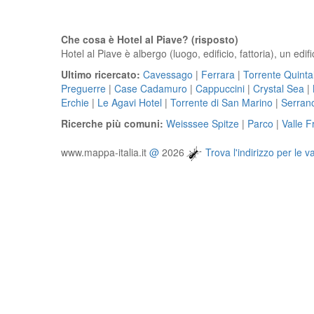
Che cosa è Hotel al Piave? (risposto)
Hotel al Piave è albergo (luogo, edificio, fattoria), un edifi
Ultimo ricercato:
Cavessago
|
Ferrara
|
Torrente Quinta
Preguerre
|
Case Cadamuro
|
Cappuccini
|
Crystal Sea
|
Erchie
|
Le Agavi Hotel
|
Torrente di San Marino
|
Serran
Ricerche più comuni:
Weisssee Spitze
|
Parco
|
Valle F
www.mappa-italia.it
@
2026
Trova l'indirizzo per le