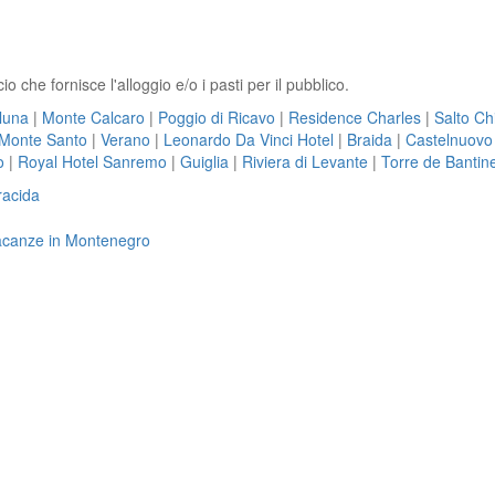
cio che fornisce l'alloggio e/o i pasti per il pubblico.
luna
|
Monte Calcaro
|
Poggio di Ricavo
|
Residence Charles
|
Salto Ch
Monte Santo
|
Verano
|
Leonardo Da Vinci Hotel
|
Braida
|
Castelnuovo
o
|
Royal Hotel Sanremo
|
Guiglia
|
Riviera di Levante
|
Torre de Bantin
racida
 vacanze in Montenegro