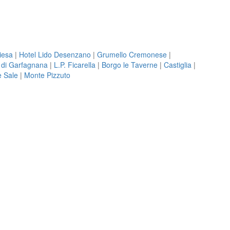
iesa
|
Hotel Lido Desenzano
|
Grumello Cremonese
|
 di Garfagnana
|
L.P. Ficarella
|
Borgo le Taverne
|
Castiglia
|
e Sale
|
Monte Pizzuto