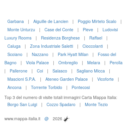
Garbana
|
Aiguille de Lancien
|
Poggio Mirteto Scalo
|
Monte Unturzu
|
Case del Conte
|
Pieve
|
Ludovisi
Luxury Rooms
|
Residenza Borghese
|
Raffael
|
Caluga
|
Zona Industriale Saletti
|
Cioccolanti
|
Scoiano
|
Nazzano
|
Park Hyatt Milan
|
Fosso del
Bagno
|
Viola Palace
|
Ombreglio
|
Melara
|
Perolla
|
Pallerone
|
Coi
|
Salasco
|
Sagliano Micca
|
Mascioni S.P.A.
|
Ateneo Garden Palace
|
Vicoforte
|
Ancona
|
Torrente Torbido
|
Pontecosi
Top 3 del numero di visite totali immagini Carta Mappa Italia:
Borgo San Luigi
|
Cozzo Spadaro
|
Monte Tezio
www.mappa-italia.it
@
2026