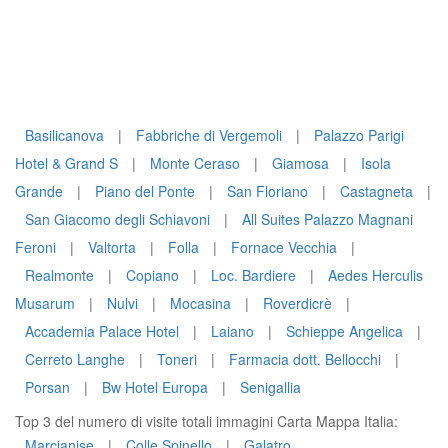
Basilicanova
|
Fabbriche di Vergemoli
|
Palazzo Parigi
Hotel & Grand S
|
Monte Ceraso
|
Giamosa
|
Isola
Grande
|
Piano del Ponte
|
San Floriano
|
Castagneta
|
San Giacomo degli Schiavoni
|
All Suites Palazzo Magnani
Feroni
|
Valtorta
|
Folla
|
Fornace Vecchia
|
Realmonte
|
Copiano
|
Loc. Bardiere
|
Aedes Herculis
Musarum
|
Nulvi
|
Mocasina
|
Roverdicrè
|
Accademia Palace Hotel
|
Laiano
|
Schieppe Angelica
|
Cerreto Langhe
|
Toneri
|
Farmacia dott. Bellocchi
|
Porsan
|
Bw Hotel Europa
|
Senigallia
Top 3 del numero di visite totali immagini Carta Mappa Italia:
Marcianise
|
Colle Spinello
|
Galatro