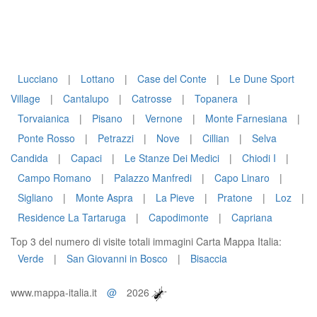
Lucciano
|
Lottano
|
Case del Conte
|
Le Dune Sport
Village
|
Cantalupo
|
Catrosse
|
Topanera
|
Torvaianica
|
Pisano
|
Vernone
|
Monte Farnesiana
|
Ponte Rosso
|
Petrazzi
|
Nove
|
Cillian
|
Selva
Candida
|
Capaci
|
Le Stanze Dei Medici
|
Chiodi I
|
Campo Romano
|
Palazzo Manfredi
|
Capo Linaro
|
Sigliano
|
Monte Aspra
|
La Pieve
|
Pratone
|
Loz
|
Residence La Tartaruga
|
Capodimonte
|
Capriana
Top 3 del numero di visite totali immagini Carta Mappa Italia:
Verde
|
San Giovanni in Bosco
|
Bisaccia
www.mappa-italia.it
@
2026