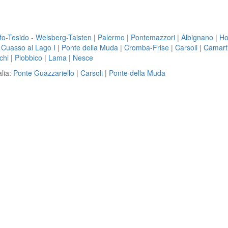
o-Tesido - Welsberg-Taisten
|
Palermo
|
Pontemazzori
|
Albignano
|
Ho
|
Cuasso al Lago I
|
Ponte della Muda
|
Cromba-Frise
|
Carsoli
|
Camart
chi
|
Piobbico
|
Lama
|
Nesce
alia:
Ponte Guazzariello
|
Carsoli
|
Ponte della Muda