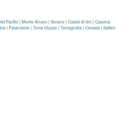
tel Pacific
|
Monte Amaro
|
Sorano
|
Castel di Ieri
|
Cascina
ina
|
Patarnione
|
Torre Uluzzo
|
Torregrotta
|
Cerasia
|
Salten