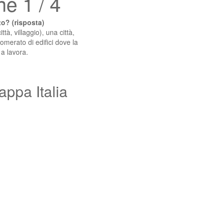
e 1 / 4
o? (risposta)
ttà, villaggio), una città,
lomerato di edifici dove la
 a lavora.
appa Italia