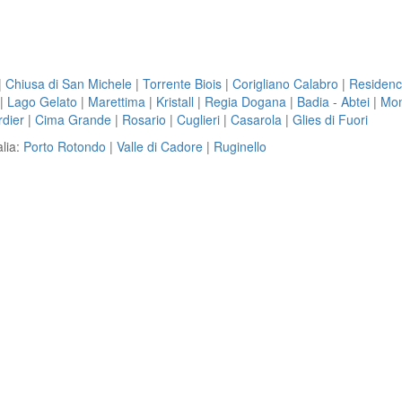
|
Chiusa di San Michele
|
Torrente Biois
|
Corigliano Calabro
|
Residenc
|
Lago Gelato
|
Marettima
|
Kristall
|
Regia Dogana
|
Badia - Abtei
|
Mon
dier
|
Cima Grande
|
Rosario
|
Cuglieri
|
Casarola
|
Glies di Fuori
alia:
Porto Rotondo
|
Valle di Cadore
|
Ruginello