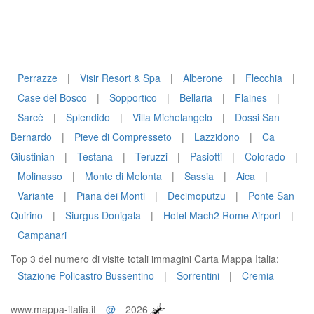
Perrazze
|
Visir Resort & Spa
|
Alberone
|
Flecchia
|
Case del Bosco
|
Sopportico
|
Bellaria
|
Flaines
|
Sarcè
|
Splendido
|
Villa Michelangelo
|
Dossi San
Bernardo
|
Pieve di Compresseto
|
Lazzidono
|
Ca
Giustinian
|
Testana
|
Teruzzi
|
Pasiotti
|
Colorado
|
Molinasso
|
Monte di Melonta
|
Sassia
|
Aica
|
Variante
|
Piana dei Monti
|
Decimoputzu
|
Ponte San
Quirino
|
Siurgus Donigala
|
Hotel Mach2 Rome Airport
|
Campanari
Top 3 del numero di visite totali immagini Carta Mappa Italia:
Stazione Policastro Bussentino
|
Sorrentini
|
Cremia
www.mappa-italia.it
@
2026