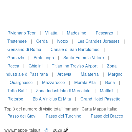
Rivignano Teor
|
Villatta
|
Madesimo
|
Pescarzo
|
Tristensee
|
Cerda
|
Ivozio
|
Les Grandes Jorasses
|
Genzano di Roma
|
Canale di San Bartolomeo
|
Gorsezio
|
Pratolungo
|
Santa Eufemia Vetere
|
Rocca
|
Ghiglini
|
Titian Inn Treviso Airport
|
Zona
Industriale di Passirana
|
Arcevia
|
Malaterra
|
Margno
|
Quargnasco
|
Mazzarocco
|
Murata Alta
|
Bona
|
Tetto Ratti
|
Zona Industriale di Mercatale
|
Maffioli
|
Riotorbo
|
Bb A Vinicius Et Mita
|
Grand Hotel Passetto
Top 3 del numero di visite totali immagini Carta Mappa Italia:
Passo dei Giovi
|
Passo del Turchino
|
Passo del Bracco
www.mappa-italia.it
@
2026