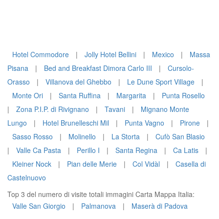
Hotel Commodore
|
Jolly Hotel Bellini
|
Mexico
|
Massa
Pisana
|
Bed and Breakfast Dimora Carlo III
|
Cursolo-
Orasso
|
Villanova del Ghebbo
|
Le Dune Sport Village
|
Monte Ori
|
Santa Ruffina
|
Margarita
|
Punta Rosello
|
Zona P.I.P. di Rivignano
|
Tavani
|
Mignano Monte
Lungo
|
Hotel Brunelleschi Mil
|
Punta Vagno
|
Pirone
|
Sasso Rosso
|
Molinello
|
La Storta
|
Cufò San Blasio
|
Valle Ca Pasta
|
Perillo I
|
Santa Regina
|
Ca Latis
|
Kleiner Nock
|
Pian delle Merie
|
Col Vidàl
|
Casella di
Castelnuovo
Top 3 del numero di visite totali immagini Carta Mappa Italia:
Valle San Giorgio
|
Palmanova
|
Maserà di Padova