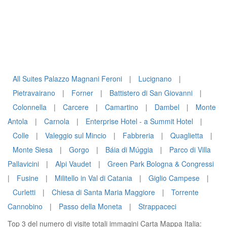
All Suites Palazzo Magnani Feroni
|
Lucignano
|
Pietravairano
|
Forner
|
Battistero di San Giovanni
|
Colonnella
|
Carcere
|
Camartino
|
Dambel
|
Monte
Antola
|
Carnola
|
Enterprise Hotel - a Summit Hotel
|
Colle
|
Valeggio sul Mincio
|
Fabbreria
|
Quaglietta
|
Monte Siesa
|
Gorgo
|
Báia di Múggia
|
Parco di Villa
Pallavicini
|
Alpi Vaudet
|
Green Park Bologna & Congressi
|
Fusine
|
Militello in Val di Catania
|
Giglio Campese
|
Curletti
|
Chiesa di Santa Maria Maggiore
|
Torrente
Cannobino
|
Passo della Moneta
|
Strappaceci
Top 3 del numero di visite totali immagini Carta Mappa Italia: