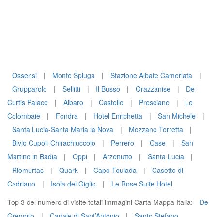
Ossensi
|
Monte Spluga
|
Stazione Albate Camerlata
|
Grupparolo
|
Sellitti
|
Il Busso
|
Grazzanise
|
De
Curtis Palace
|
Albaro
|
Castello
|
Presciano
|
Le
Colombaie
|
Fondra
|
Hotel Enrichetta
|
San Michele
|
Santa Lucia-Santa Maria la Nova
|
Mozzano Torretta
|
Bivio Cupoli-Chirachiuccolo
|
Perrero
|
Case
|
San
Martino in Badia
|
Oppi
|
Arzenutto
|
Santa Lucia
|
Riomurtas
|
Quark
|
Capo Teulada
|
Casette di
Cadriano
|
Isola del Giglio
|
Le Rose Suite Hotel
Top 3 del numero di visite totali immagini Carta Mappa Italia:
De
Gregorio
|
Canale di Sant’Antonio
|
Santo Stefano