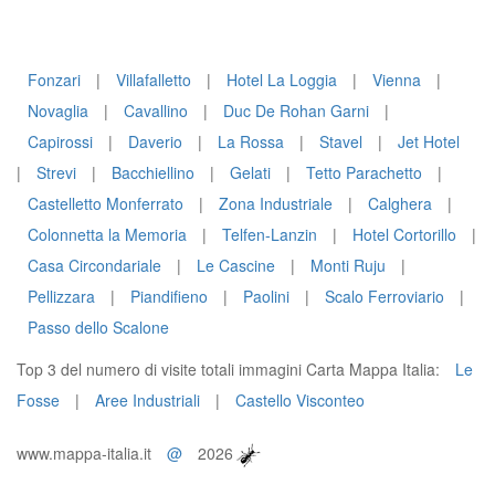
Fonzari
|
Villafalletto
|
Hotel La Loggia
|
Vienna
|
Novaglia
|
Cavallino
|
Duc De Rohan Garni
|
Capirossi
|
Daverio
|
La Rossa
|
Stavel
|
Jet Hotel
|
Strevi
|
Bacchiellino
|
Gelati
|
Tetto Parachetto
|
Castelletto Monferrato
|
Zona Industriale
|
Calghera
|
Colonnetta la Memoria
|
Telfen-Lanzin
|
Hotel Cortorillo
|
Casa Circondariale
|
Le Cascine
|
Monti Ruju
|
Pellizzara
|
Piandifieno
|
Paolini
|
Scalo Ferroviario
|
Passo dello Scalone
Top 3 del numero di visite totali immagini Carta Mappa Italia:
Le
Fosse
|
Aree Industriali
|
Castello Visconteo
www.mappa-italia.it
@
2026