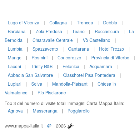
Lugo di Vicenza
|
Collagna
|
Troncea
|
Debbia
|
Barbiana
|
Zola Predosa
|
Teano
|
Roccasicura
|
La
Bernolda
|
Chiaravalle Centrale
|
Vò Castellano
|
Lumbia
|
Spazzavento
|
Cantarana
|
Hotel Trezzo
|
Mango
|
Rosmini
|
Concorezzo
|
Provincia di Viterbo
|
Laconi
|
Trinity B&B
|
Felonica
|
Acquamara
|
Abbadia San Salvatore
|
Classhotel Pisa Pontedera
|
Lupiari
|
Selva
|
Mandolla-Plaisant
|
Chiesa in
Valmalenco
|
Rio Pisciarone
Top 3 del numero di visite totali immagini Carta Mappa Italia:
Agnova
|
Masseranga
|
Poggiarello
www.mappa-italia.it
@
2026