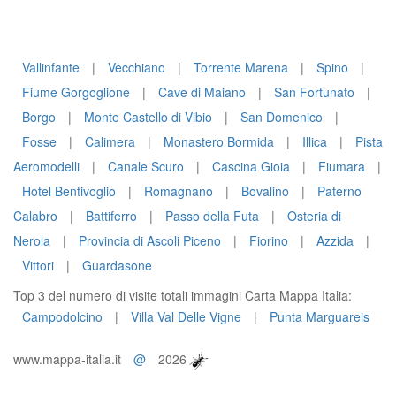
Vallinfante
|
Vecchiano
|
Torrente Marena
|
Spino
|
Fiume Gorgoglione
|
Cave di Maiano
|
San Fortunato
|
Borgo
|
Monte Castello di Vibio
|
San Domenico
|
Fosse
|
Calimera
|
Monastero Bormida
|
Illica
|
Pista
Aeromodelli
|
Canale Scuro
|
Cascina Gioia
|
Fiumara
|
Hotel Bentivoglio
|
Romagnano
|
Bovalino
|
Paterno
Calabro
|
Battiferro
|
Passo della Futa
|
Osteria di
Nerola
|
Provincia di Ascoli Piceno
|
Fiorino
|
Azzida
|
Vittori
|
Guardasone
Top 3 del numero di visite totali immagini Carta Mappa Italia:
Campodolcino
|
Villa Val Delle Vigne
|
Punta Marguareis
www.mappa-italia.it
@
2026