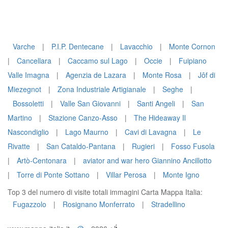
Varche
|
P.I.P. Dentecane
|
Lavacchio
|
Monte Cornon
|
Cancellara
|
Caccamo sul Lago
|
Occie
|
Fuipiano
Valle Imagna
|
Agenzia de Lazara
|
Monte Rosa
|
Jôf di
Miezegnot
|
Zona Industriale Artigianale
|
Seghe
|
Bossoletti
|
Valle San Giovanni
|
Santi Angeli
|
San
Martino
|
Stazione Canzo-Asso
|
The Hideaway Il
Nascondiglio
|
Lago Maurno
|
Cavi di Lavagna
|
Le
Rivatte
|
San Cataldo-Pantana
|
Rugieri
|
Fosso Fusola
|
Artò-Centonara
|
aviator and war hero Giannino Ancillotto
|
Torre di Ponte Sottano
|
Villar Perosa
|
Monte Igno
Top 3 del numero di visite totali immagini Carta Mappa Italia:
Fugazzolo
|
Rosignano Monferrato
|
Stradellino