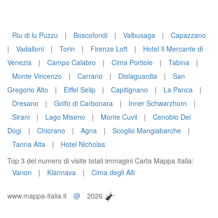
Riu di lu Puzzu
|
Boscofondi
|
Valbusaga
|
Capazzano
|
Vadalloni
|
Torin
|
Firenze Loft
|
Hotel Il Mercante di
Venezia
|
Campo Calabro
|
Cima Portiole
|
Tabina
|
Monte Vincenzo
|
Carrano
|
Diolaguardia
|
San
Gregorio Alto
|
Eiffel Selip
|
Capitignano
|
La Panca
|
Dresano
|
Golfo di Carbonara
|
Inner Schwarzhorn
|
Sirani
|
Lago Miseno
|
Monte Cuvil
|
Cenobio Dei
Dogi
|
Chiorano
|
Agna
|
Scoglio Mangiabarche
|
Tanna Alta
|
Hotel Nicholas
Top 3 del numero di visite totali immagini Carta Mappa Italia:
Vanon
|
Kiannava
|
Cima degli Alli
www.mappa-italia.it
@
2026