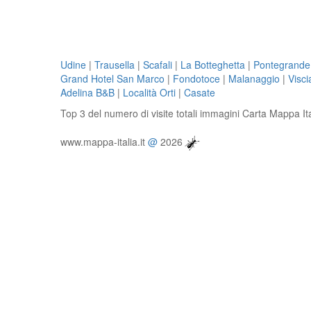
Udine
|
Trausella
|
Scafali
|
La Botteghetta
|
Pontegrande
Grand Hotel San Marco
|
Fondotoce
|
Malanaggio
|
Visc
Adelina B&B
|
Località Orti
|
Casate
Top 3 del numero di visite totali immagini Carta Mappa It
www.mappa-italia.it
@
2026