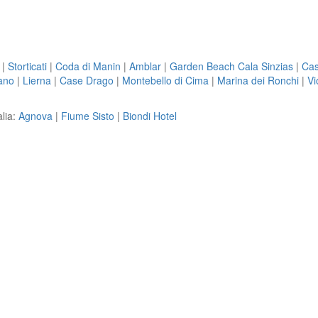
|
Storticati
|
Coda di Manin
|
Amblar
|
Garden Beach Cala Sinzias
|
Cas
iano
|
Lierna
|
Case Drago
|
Montebello di Cima
|
Marina dei Ronchi
|
Vi
alia:
Agnova
|
Fiume Sisto
|
Biondi Hotel