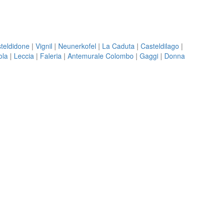
teldidone
|
Vignil
|
Neunerkofel
|
La Caduta
|
Casteldilago
|
ola
|
Leccia
|
Faleria
|
Antemurale Colombo
|
Gaggi
|
Donna