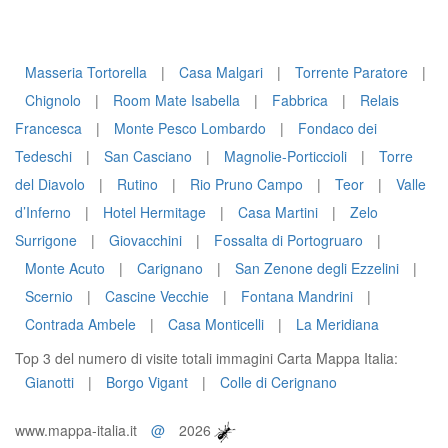
Masseria Tortorella
|
Casa Malgari
|
Torrente Paratore
|
Chignolo
|
Room Mate Isabella
|
Fabbrica
|
Relais
Francesca
|
Monte Pesco Lombardo
|
Fondaco dei
Tedeschi
|
San Casciano
|
Magnolie-Porticcioli
|
Torre
del Diavolo
|
Rutino
|
Rio Pruno Campo
|
Teor
|
Valle
d’Inferno
|
Hotel Hermitage
|
Casa Martini
|
Zelo
Surrigone
|
Giovacchini
|
Fossalta di Portogruaro
|
Monte Acuto
|
Carignano
|
San Zenone degli Ezzelini
|
Scernio
|
Cascine Vecchie
|
Fontana Mandrini
|
Contrada Ambele
|
Casa Monticelli
|
La Meridiana
Top 3 del numero di visite totali immagini Carta Mappa Italia:
Gianotti
|
Borgo Vigant
|
Colle di Cerignano
www.mappa-italia.it
@
2026