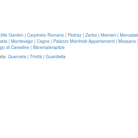
Little Garden
|
Carpineto Romano
|
Pedraz
|
Zerbo
|
Meinieri
|
Mercatal
aseta
|
Montevago
|
Cagne
|
Palazzo Manfredi Appartamenti
|
Mossano
go di Cavedine
|
Bärentalerspitze
alia:
Querceta
|
Trinità
|
Guardiella