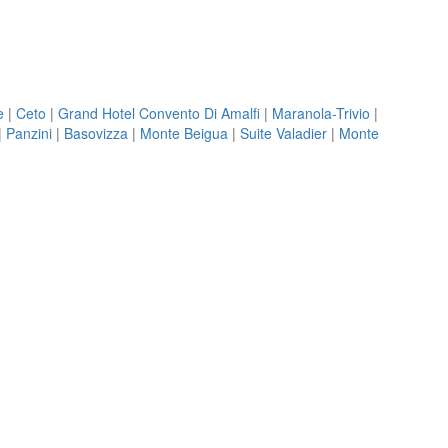
e
|
Ceto
|
Grand Hotel Convento Di Amalfi
|
Maranola-Trivio
|
|
Panzini
|
Basovizza
|
Monte Beigua
|
Suite Valadier
|
Monte