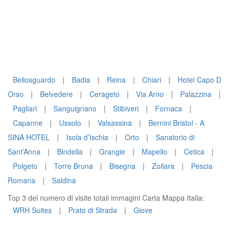
Bellosguardo
|
Badia
|
Reina
|
Chiari
|
Hotel Capo D
Orso
|
Belvedere
|
Cerageto
|
Via Arno
|
Palazzina
|
Pagliari
|
Sanguignano
|
Stibiveri
|
Fornaca
|
Capanne
|
Ussolo
|
Valsassina
|
Bernini Bristol - A
SINA HOTEL
|
Isola d’Ischia
|
Orto
|
Sanatorio di
Sant’Anna
|
Bindella
|
Grangie
|
Mapello
|
Cetica
|
Polgeto
|
Torre Bruna
|
Bisegna
|
Zollara
|
Pescia
Romana
|
Saldina
Top 3 del numero di visite totali immagini Carta Mappa Italia:
WRH Suites
|
Prato di Strada
|
Giove