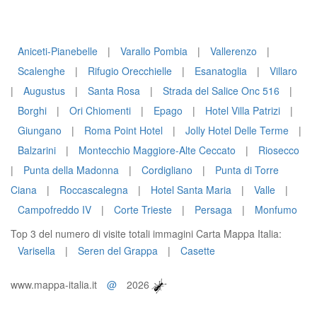
Aniceti-Pianebelle
|
Varallo Pombia
|
Vallerenzo
|
Scalenghe
|
Rifugio Orecchielle
|
Esanatoglia
|
Villaro
|
Augustus
|
Santa Rosa
|
Strada del Salice Onc 516
|
Borghi
|
Ori Chiomenti
|
Epago
|
Hotel Villa Patrizi
|
Giungano
|
Roma Point Hotel
|
Jolly Hotel Delle Terme
|
Balzarini
|
Montecchio Maggiore-Alte Ceccato
|
Riosecco
|
Punta della Madonna
|
Cordigliano
|
Punta di Torre
Ciana
|
Roccascalegna
|
Hotel Santa Maria
|
Valle
|
Campofreddo IV
|
Corte Trieste
|
Persaga
|
Monfumo
Top 3 del numero di visite totali immagini Carta Mappa Italia:
Varisella
|
Seren del Grappa
|
Casette
www.mappa-italia.it
@
2026