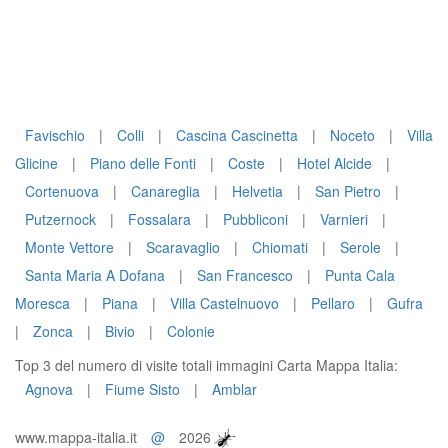
Favischio
|
Colli
|
Cascina Cascinetta
|
Noceto
|
Villa
Glicine
|
Piano delle Fonti
|
Coste
|
Hotel Alcide
|
Cortenuova
|
Canareglia
|
Helvetia
|
San Pietro
|
Putzernock
|
Fossalara
|
Pubbliconi
|
Varnieri
|
Monte Vettore
|
Scaravaglio
|
Chiomati
|
Serole
|
Santa Maria A Dofana
|
San Francesco
|
Punta Cala
Moresca
|
Piana
|
Villa Castelnuovo
|
Pellaro
|
Gufra
|
Zonca
|
Bivio
|
Colonie
Top 3 del numero di visite totali immagini Carta Mappa Italia:
Agnova
|
Fiume Sisto
|
Amblar
www.mappa-italia.it
@
2026