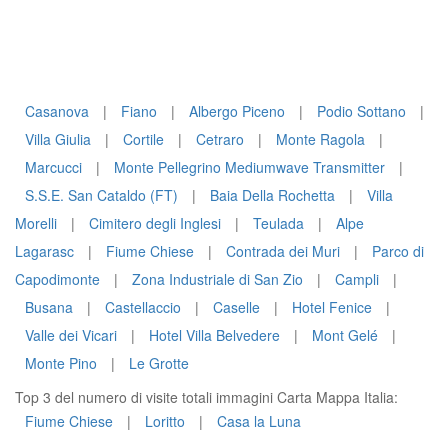
Casanova
|
Fiano
|
Albergo Piceno
|
Podio Sottano
|
Villa Giulia
|
Cortile
|
Cetraro
|
Monte Ragola
|
Marcucci
|
Monte Pellegrino Mediumwave Transmitter
|
S.S.E. San Cataldo (FT)
|
Baia Della Rochetta
|
Villa
Morelli
|
Cimitero degli Inglesi
|
Teulada
|
Alpe
Lagarasc
|
Fiume Chiese
|
Contrada dei Muri
|
Parco di
Capodimonte
|
Zona Industriale di San Zio
|
Campli
|
Busana
|
Castellaccio
|
Caselle
|
Hotel Fenice
|
Valle dei Vicari
|
Hotel Villa Belvedere
|
Mont Gelé
|
Monte Pino
|
Le Grotte
Top 3 del numero di visite totali immagini Carta Mappa Italia:
Fiume Chiese
|
Loritto
|
Casa la Luna