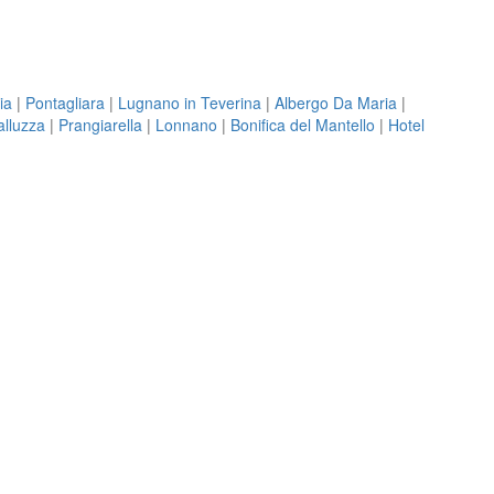
ia
|
Pontagliara
|
Lugnano in Teverina
|
Albergo Da Maria
|
alluzza
|
Prangiarella
|
Lonnano
|
Bonifica del Mantello
|
Hotel