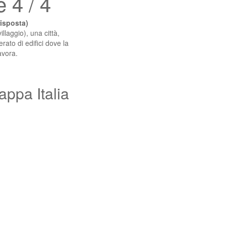
 4 / 4
isposta)
illaggio), una città,
rato di edifici dove la
avora.
appa Italia