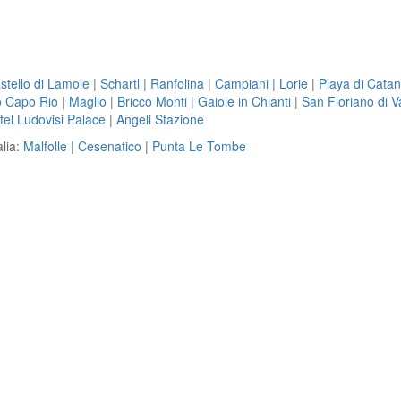
stello di Lamole
|
Schartl
|
Ranfolina
|
Campiani
|
Lorie
|
Playa di Catan
 Capo Rio
|
Maglio
|
Bricco Monti
|
Gaiole in Chianti
|
San Floriano di V
tel Ludovisi Palace
|
Angeli Stazione
alia:
Malfolle
|
Cesenatico
|
Punta Le Tombe