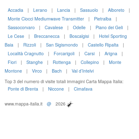
Accadia
|
Lerano
|
Lancia
|
Sassuolo
|
Alboreto
|
Monte Ciocci Mediumwave Transmitter
|
Pietralba
|
Sassocorvaro
|
Cavalese
|
Odelle
|
Piano dei Geli
|
Le Cese
|
Breccanecca
|
Boscalgisi
|
Hotel Sporting
Baia
|
Rizzoli
|
San Sigismondo
|
Castello Ripalta
|
Località Cragnutto
|
Forcarigoli
|
Carsi
|
Arigna
|
Fiori
|
Stanghe
|
Rottenga
|
Collepino
|
Monte
Montone
|
Virco
|
Bach
|
Val d’Intelvi
Top 3 del numero di visite totali immagini Carta Mappa Italia:
Ponte di Brenta
|
Niccone
|
Cimafava
www.mappa-italia.it
@
2026