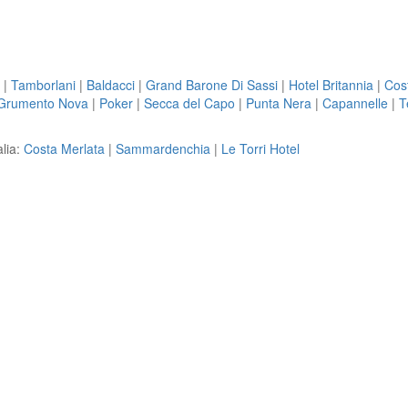
|
Tamborlani
|
Baldacci
|
Grand Barone Di Sassi
|
Hotel Britannia
|
Cos
Grumento Nova
|
Poker
|
Secca del Capo
|
Punta Nera
|
Capannelle
|
T
alia:
Costa Merlata
|
Sammardenchia
|
Le Torri Hotel