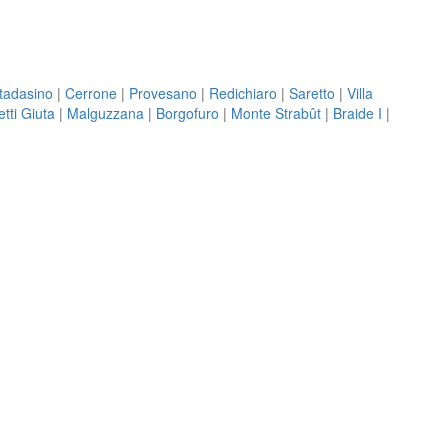
tadasino
|
Cerrone
|
Provesano
|
Redichiaro
|
Saretto
|
Villa
etti Giuta
|
Malguzzana
|
Borgofuro
|
Monte Strabût
|
Braide I
|