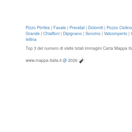
Pizzo Pòrtles
|
Favale
|
Previdal
|
Dolomiti
|
Pozzo Ciolino
Grande
|
Chiaffoni
|
Dipignano
|
Soncino
|
Valcomperto
|
Iellina
Top 3 del numero di visite totali immagini Carta Mappa It
www.mappa-italia.it
@
2026