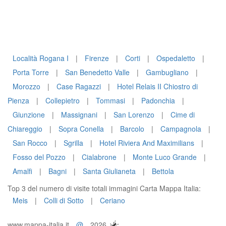
Località Rogana I
|
Firenze
|
Corti
|
Ospedaletto
|
Porta Torre
|
San Benedetto Valle
|
Gambugliano
|
Morozzo
|
Case Ragazzi
|
Hotel Relais II Chiostro di
Pienza
|
Collepietro
|
Tommasi
|
Padonchia
|
Giunzione
|
Massignani
|
San Lorenzo
|
Cime di
Chiareggio
|
Sopra Conella
|
Barcolo
|
Campagnola
|
San Rocco
|
Sgrilla
|
Hotel Riviera And Maximilians
|
Fosso del Pozzo
|
Cialabrone
|
Monte Luco Grande
|
Amalfi
|
Bagni
|
Santa Giulianeta
|
Bettola
Top 3 del numero di visite totali immagini Carta Mappa Italia:
Meis
|
Colli di Sotto
|
Ceriano
www.mappa-italia.it
@
2026