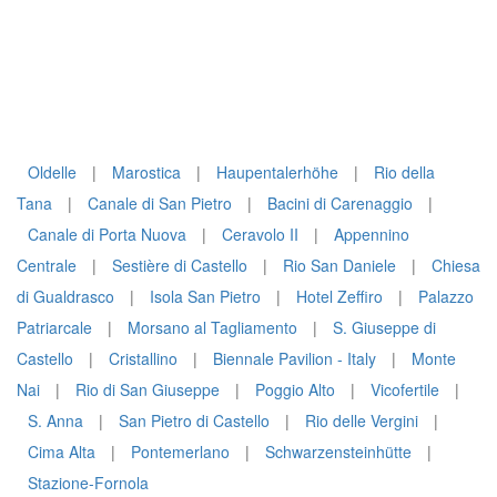
Oldelle
|
Marostica
|
Haupentalerhöhe
|
Rio della
Tana
|
Canale di San Pietro
|
Bacini di Carenaggio
|
Canale di Porta Nuova
|
Ceravolo II
|
Appennino
Centrale
|
Sestière di Castello
|
Rio San Daniele
|
Chiesa
di Gualdrasco
|
Isola San Pietro
|
Hotel Zeffiro
|
Palazzo
Patriarcale
|
Morsano al Tagliamento
|
S. Giuseppe di
Castello
|
Cristallino
|
Biennale Pavilion - Italy
|
Monte
Nai
|
Rio di San Giuseppe
|
Poggio Alto
|
Vicofertile
|
S. Anna
|
San Pietro di Castello
|
Rio delle Vergini
|
Cima Alta
|
Pontemerlano
|
Schwarzensteinhütte
|
Stazione-Fornola