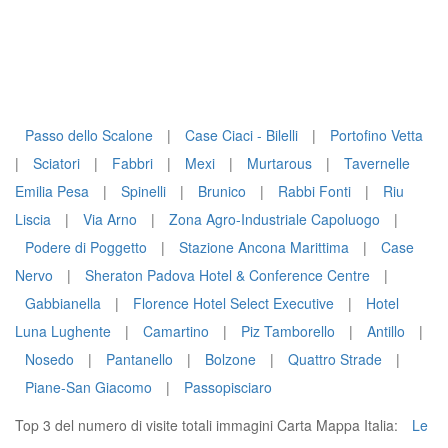
Passo dello Scalone
|
Case Ciaci - Bilelli
|
Portofino Vetta
|
Sciatori
|
Fabbri
|
Mexi
|
Murtarous
|
Tavernelle
Emilia Pesa
|
Spinelli
|
Brunico
|
Rabbi Fonti
|
Riu
Liscia
|
Via Arno
|
Zona Agro-Industriale Capoluogo
|
Podere di Poggetto
|
Stazione Ancona Marittima
|
Case
Nervo
|
Sheraton Padova Hotel & Conference Centre
|
Gabbianella
|
Florence Hotel Select Executive
|
Hotel
Luna Lughente
|
Camartino
|
Piz Tamborello
|
Antillo
|
Nosedo
|
Pantanello
|
Bolzone
|
Quattro Strade
|
Piane-San Giacomo
|
Passopisciaro
Top 3 del numero di visite totali immagini Carta Mappa Italia:
Le