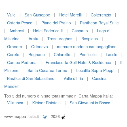
Valle
|
San Giuseppe
|
Hotel Morelli
|
Colterenzio
|
Osteria Pesce
|
Piano del Praino
|
Pantheon Royal Suite
|
Ambrosi
|
Hotel Federico Ii
|
Caspano
|
Lago di
Misurina
|
Aratu
|
Tresnuraghes
|
Bosplans
|
Granero
|
Ortonovo
|
mercure modena campogagliano
|
Cerete
|
Regnano
|
Chiaretto
|
Ponticello
|
Laccio
|
Campo Pedrona
|
Franciacorta Golf Hotel & Residence
|
Il
Pizzone
|
Santa Cesarea Terme
|
Località Sopra Pioppi
|
Basilica di San Sebastiano
|
Valle d’Itria
|
Cascina
Mandelli
Top 3 del numero di visite totali immagini Carta Mappa Italia:
Villanova
|
Kleiner Rotstein
|
San Giovanni in Bosco
www.mappa-italia.it
@
2026