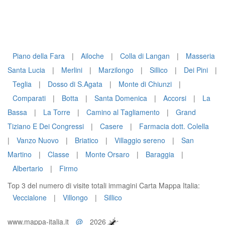
Piano della Fara
|
Ailoche
|
Colla di Langan
|
Masseria
Santa Lucia
|
Merlini
|
Marzilongo
|
Sillico
|
Dei Pini
|
Teglia
|
Dosso di S.Agata
|
Monte di Chiunzi
|
Comparati
|
Botta
|
Santa Domenica
|
Accorsi
|
La
Bassa
|
La Torre
|
Camino al Tagliamento
|
Grand
Tiziano E Dei Congressi
|
Casere
|
Farmacia dott. Colella
|
Vanzo Nuovo
|
Briatico
|
Villaggio sereno
|
San
Martino
|
Classe
|
Monte Orsaro
|
Baraggia
|
Albertario
|
Firmo
Top 3 del numero di visite totali immagini Carta Mappa Italia:
Veccialone
|
Villongo
|
Sillico
www.mappa-italia.it
@
2026