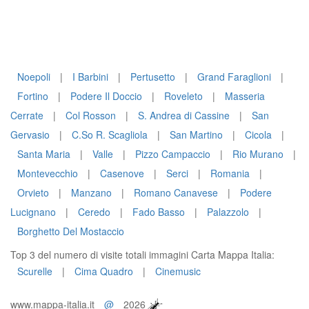
Noepoli
|
I Barbini
|
Pertusetto
|
Grand Faraglioni
|
Fortino
|
Podere Il Doccio
|
Roveleto
|
Masseria
Cerrate
|
Col Rosson
|
S. Andrea di Cassine
|
San
Gervasio
|
C.So R. Scagliola
|
San Martino
|
Cicola
|
Santa Maria
|
Valle
|
Pizzo Campaccio
|
Rio Murano
|
Montevecchio
|
Casenove
|
Serci
|
Romania
|
Orvieto
|
Manzano
|
Romano Canavese
|
Podere
Lucignano
|
Ceredo
|
Fado Basso
|
Palazzolo
|
Borghetto Del Mostaccio
Top 3 del numero di visite totali immagini Carta Mappa Italia:
Scurelle
|
Cima Quadro
|
Cinemusic
www.mappa-italia.it
@
2026